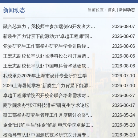
新闻动态
当前位置：
首页
新闻动态
融合芯算力，我校师生参加端侧AI开发者大赛启动仪式
2026-08-07
新质生产力背景下能源动力“卓越工程师”国际暑期学校圆满结营
2026-08-07
党委研究生工作部举办研究生学业进阶经验分享活动
2026-08-06
王宏志副校长率队赴临港科投公司开展调研交流
2026-08-06
王宏志副校长率队赴中国电科普华基础软件股份有限公司开展交流
2026-08-06
我校承办2026年上海市设计专业研究生学术创新论坛
2026-07-10
2026上海暑期学校“新质生产力背景下能源动力卓越工程师项目”顺利开营
2026-07-10
卓越工程师学院召开校企联合培养需求对接会
2026-06-27
商学院承办“张江科技港杯”研究生学术论坛
2026-06-17
研工部举办研究生管理工作月度研讨会暨“临港机遇・职引未来”研究生就业工作坊
2026-05-24
企业“出题” 学生“住企”解题 电气学院卓越工程师培养的实践探索
2026-05-20
校领导带队赴中国测试技术研究院开展专题调研
2026-05-20