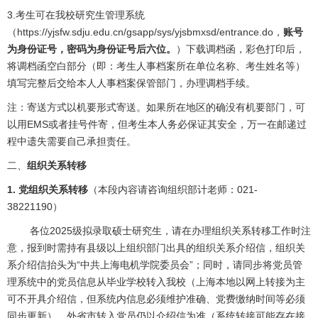
3.考生可在我校研究生管理系统
（
https://yjsfw.sdju.edu.cn/gsapp/sys/yjsbmxsd/entrance.do
，
账号
为身份证号，密码为身份证号后六位。
）下载调档函，彩色打印后，
将调档函空白部分（即：考生人事档案所在单位名称、考生姓名等）
填写完整后交给本人人事档案保管部门，办理调档手续。
注：寄送方式以机要形式寄送。如果所在地区的确没有机要部门，可
以用EMS或者挂号件寄，但考生本人务必保证其安全，万一在邮递过
程中遗失需要自己承担责任。
二、
组织关系转移
1. 党组织关系转移
（本段内容请咨询组织部计老师：021-
38221190）
各位2025级拟录取硕士研究生，请在办理组织关系转移工作时注
意，报到时需持有县级以上组织部门出具的组织关系介绍信，组织关
系介绍信抬头为“中共上海电机学院委员会”；同时，请同步将党员管
理系统中的党员信息从毕业学校转入我校（上海本地以网上转接为主
可不开具介绍信，但系统内信息必须维护准确、党费缴纳时间等必须
同步更新），外省市转入党员仍以介绍信为准（系统转接可能存在接