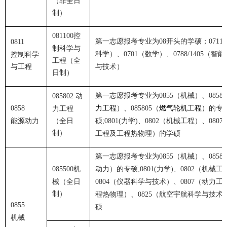
（非全日
制）
控
081100
第一志愿报考专业为
开头的学硕；
08
0711
0811
制科学与
科学）、
（数学）、
（智能
控制科学
0701
0788/1405
工程（全
与工程
与技术）
日制）
第一志愿报考专业为
（机械）、
动
0855
08580
085802
）、
（
）的专
0858
力工程
力工程
085805
燃气轮机工程
能源动力
（全日
硕
力学
、
（机械工程）、
;0801(
)
0802
0807
制）
工程及工程热物理）的学硕
第一志愿报考专业为
（机械）、
0855
0858
机
动力）的专硕
力学
、
（机械工
085500
;0801(
)
0802
械（全日
（仪器科学与技术）、
（动力工
0804
0807
制）
程热物理）、
（航空宇航科学与技术
0825
0855
硕
机械