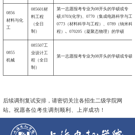
第一志愿报考专业为
开头的学硕或专
材
08
085601
0856
硕
化学
、
（集成电路科学与工
料工程
;0703(
)
0770
材料与化
（全日
（材料科学与工程）、
（纳米科
0773
0789
工
制）
程）
、
（凝聚态物理）的学硕
070205
工
085507
0855
业设计工
第一志愿报考专业为
开头的学硕或专硕
08
机械
程（全日
制）
后续调剂复试安排，请密切关注各招生二级学院网
站。
祝愿各位考生调剂顺利、上岸成功！