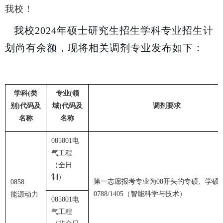
我校！
我校2024年硕士研究生招生学科专业招生计
划尚有余额，现将相关调剂专业发布如下：
学科
类
专业
领
(
(
别
代码及
域
代码及
调剂要求
)
)
名称
名称
电
085801
气工程
（全日
制）
第一志愿报考专业为
开头的专硕、学硕
08
0858
（智能科学与技术）
能源动力
0788/1405
电
085801
气工程