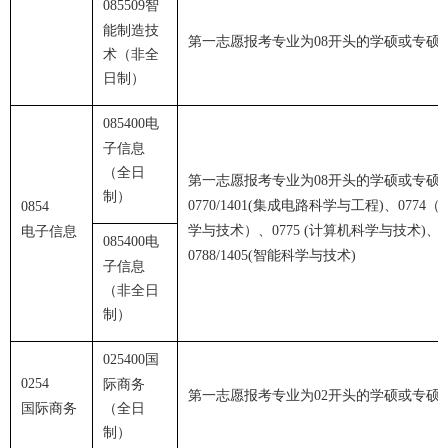
智
085509
能制造技
第一志愿报考专业为
开头的学硕或专硕
08
术（非全
日制）
电
085400
子信息
（全日
第一志愿报考专业为
开头的学硕或专硕
08
制）
集成电路科学与工程
、
（
0770/1401(
)
0774
0854
学与技术）、
计算机科学与技术
、
电子信息
0775 (
)
电
085400
智能科学与技术
0788/1405(
)
子信息
（非全日
制）
国
025400
0254
际商务
第一志愿报考专业为
开头的学硕或专硕
02
国际商务
（全日
制）