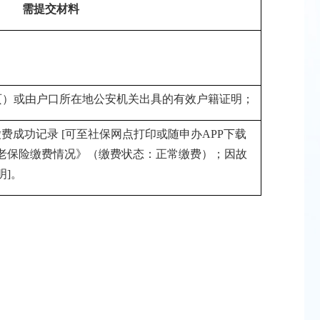
需提交材料
页）或由户口所在地公安机关出具的有效户籍证明；
缴费成功记录
[
可至社保网点打印或随申办
APP
下载
老保险缴费情况》（缴费状态：正常缴费）；因故
明
]
。