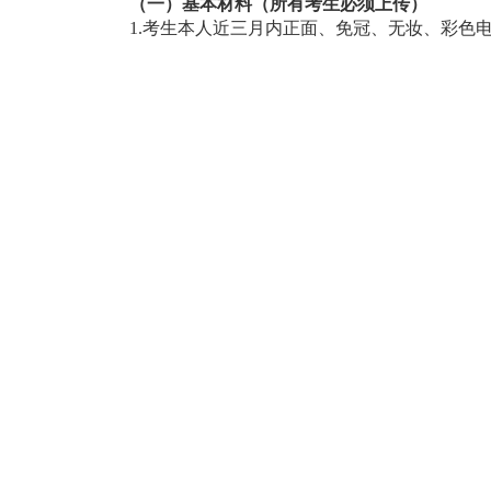
（一）基本材料（所有考生必须上传）
1.
考生本人近三月内正面、免冠、无妆、彩色