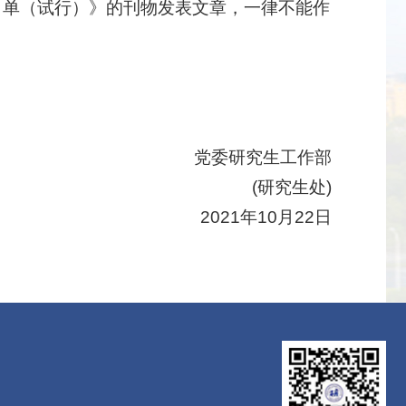
名单（试行）》的刊物发表文章，一律不能作
党委研究生工作部
(
研究生处)
2021
年
10
月
22
日
）